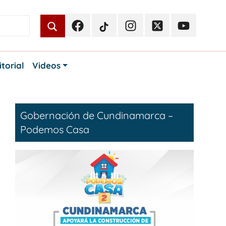
Facebook
TikTok
Instagram
Twitter
Youtube
Periodismo
Periodismo
Periodismo
Periodismo
Periodismo
Público
Público
Público
Público
Público
itorial
Videos
Gobernación de Cundinamarca –
Podemos Casa