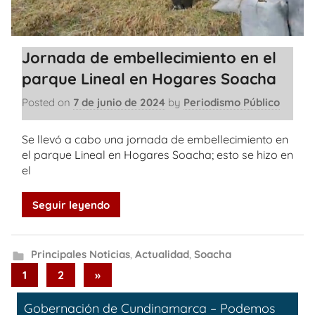
Jornada de embellecimiento en el
parque Lineal en Hogares Soacha
Posted on
7 de junio de 2024
by
Periodismo Público
Se llevó a cabo una jornada de embellecimiento en
el parque Lineal en Hogares Soacha; esto se hizo en
el
Seguir leyendo
Principales Noticias
,
Actualidad
,
Soacha
Paginación
Next
1
2
»
Posts
de
Gobernación de Cundinamarca – Podemos