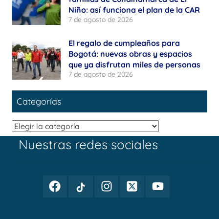
Niño: así funciona el plan de la CAR
7 de agosto de 2026
El regalo de cumpleaños para
Bogotá: nuevas obras y espacios
que ya disfrutan miles de personas
7 de agosto de 2026
Categorías
Categorías
Nuestras redes sociales
Facebook
TikTok
Instagram
Twitter
Youtube
Periodismo
Periodismo
Periodismo
Periodismo
Periodismo
Público
Público
Público
Público
Público