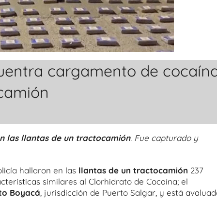
uentra cargamento de cocaín
ocamión
n las llantas de un tractocamión
. Fue capturado y
icía hallaron en las
llantas de un tractocamión
237
erísticas similares al Clorhidrato de Cocaína; el
rto Boyacá
, jurisdicción de Puerto Salgar, y está avalua