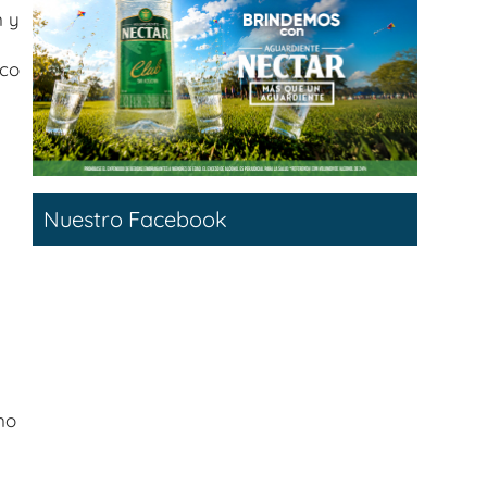
n y
ico
Nuestro Facebook
no