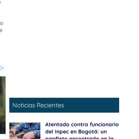
o
 o
e
Noticias Recientes
Atentado contra funcionario
del Inpec en Bogotá: un
panfleto encontrado en la