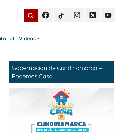
Facebook
TikTok
Instagram
Twitter
Youtube
Periodismo
Periodismo
Periodismo
Periodismo
Periodismo
Público
Público
Público
Público
Público
itorial
Videos
Gobernación de Cundinamarca –
Podemos Casa