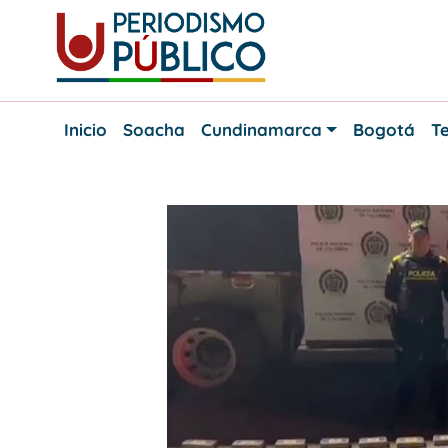
Skip
to
content
Noticias
Periodismo
y
Inicio
Soacha
Cundinamarca
Bogotá
Te
actualidad
Público
de
Soacha,
Bogotá
y
Cundinamarca