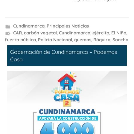
Cundinamarca
,
Principales Noticias
CAR
,
carbón vegetal
,
Cundinamarca
,
ejército
,
El Niño
,
fuerza pública
,
Policía Nacional
,
quemas
,
Ráquira
,
Soacha
Gobernación de Cundinamarca – Podemos
Casa