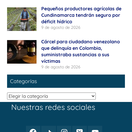
Pequeños productores agrícolas de
Cundinamarca tendrán seguro por
déficit hídrico
9 de agosto de 2026
Cárcel para ciudadano venezolano
que delinquía en Colombia,
suministraba sustancias a sus
víctimas
9 de agosto de 2026
Categorías
Categorías
Nuestras redes sociales
Facebook
TikTok
Instagram
Twitter
Youtube