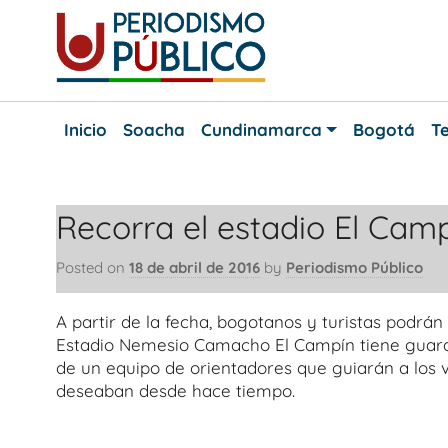
Skip
to
content
Noticias
Periodismo
y
Inicio
Soacha
Cundinamarca
Bogotá
Te
actualidad
Público
de
Soacha,
Bogotá
Recorra el estadio El Camp
y
Cundinamarca
Posted on
18 de abril de 2016
by
Periodismo Público
A partir de la fecha, bogotanos y turistas podrán
Estadio Nemesio Camacho El Campín tiene guardad
de un equipo de orientadores que guiarán a los v
deseaban desde hace tiempo.