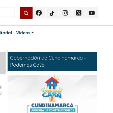
Facebook
TikTok
Instagram
Twitter
Youtube
Periodismo
Periodismo
Periodismo
Periodismo
Periodismo
Público
Público
Público
Público
Público
itorial
Videos
Gobernación de Cundinamarca –
Podemos Casa
o
s