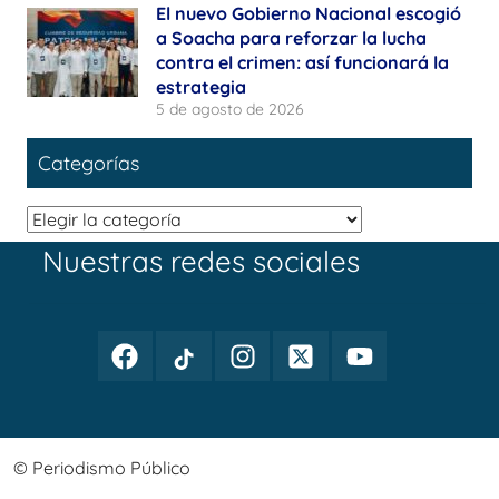
El nuevo Gobierno Nacional escogió
a Soacha para reforzar la lucha
contra el crimen: así funcionará la
estrategia
5 de agosto de 2026
Categorías
Categorías
Nuestras redes sociales
Facebook
TikTok
Instagram
Twitter
Youtube
Periodismo
Periodismo
Periodismo
Periodismo
Periodismo
Público
Público
Público
Público
Público
© Periodismo Público