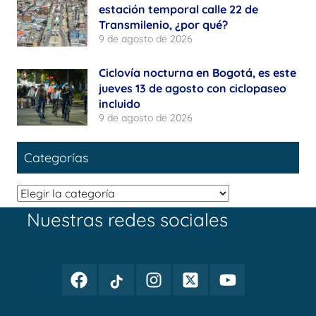
estación temporal calle 22 de
Transmilenio, ¿por qué?
9 de agosto de 2026
Ciclovía nocturna en Bogotá, es este
jueves 13 de agosto con ciclopaseo
incluido
9 de agosto de 2026
Categorías
Categorías
Nuestras redes sociales
Facebook
TikTok
Instagram
Twitter
Youtube
Periodismo
Periodismo
Periodismo
Periodismo
Periodismo
Público
Público
Público
Público
Público