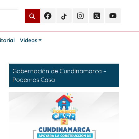
Facebook
TikTok
Instagram
Twitter
Youtube
Periodismo
Periodismo
Periodismo
Periodismo
Periodismo
Público
Público
Público
Público
Público
itorial
Videos
Gobernación de Cundinamarca –
Podemos Casa