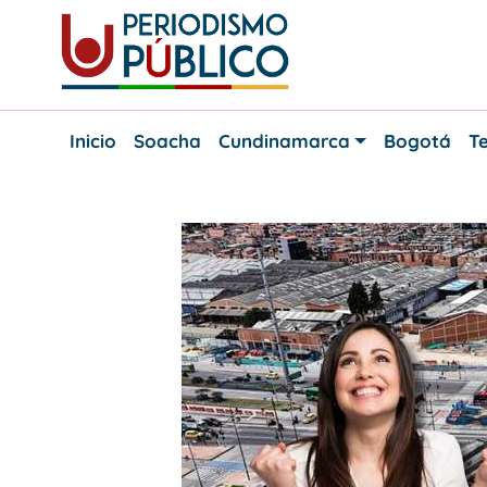
Skip
to
content
Noticias
Periodismo
y
Inicio
Soacha
Cundinamarca
Bogotá
Te
actualidad
Público
de
Soacha,
Bogotá
y
Cundinamarca