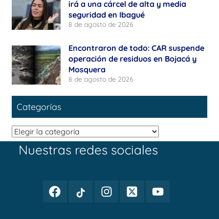
irá a una cárcel de alta y media
seguridad en Ibagué
8 de agosto de 2026
Encontraron de todo: CAR suspende
operación de residuos en Bojacá y
Mosquera
8 de agosto de 2026
Categorías
Categorías
Nuestras redes sociales
Facebook
TikTok
Instagram
Twitter
Youtube
Periodismo
Periodismo
Periodismo
Periodismo
Periodismo
Público
Público
Público
Público
Público