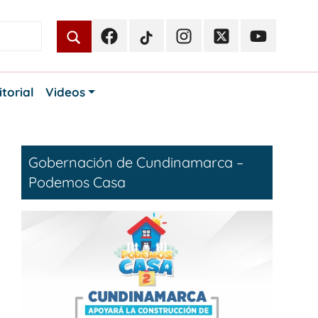
Facebook
TikTok
Instagram
Twitter
Youtube
Periodismo
Periodismo
Periodismo
Periodismo
Periodismo
Público
Público
Público
Público
Público
itorial
Videos
Gobernación de Cundinamarca –
Podemos Casa