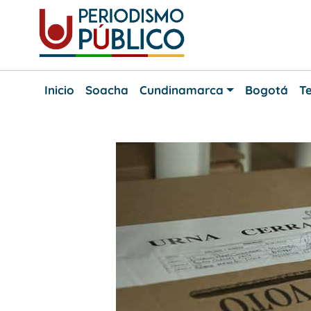
Skip
to
content
Noticias
Periodismo
y
Inicio
Soacha
Cundinamarca
Bogotá
Te
actualidad
Público
de
Soacha,
Bogotá
y
Cundinamarca