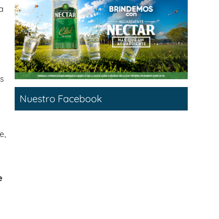
a
s
Nuestro Facebook
e,
e