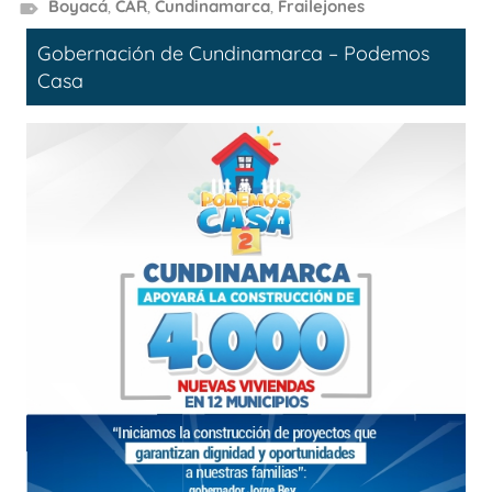
Boyacá
,
CAR
,
Cundinamarca
,
Frailejones
Gobernación de Cundinamarca – Podemos
Casa