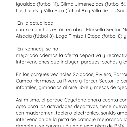
Igualdad (fútbol 11), Gilma Jiménez dos (fútbol 5), (
Las Luces y Villa Rica (fútbol 8) y Villa de los Sau
En la actualidad
cuatro canchas están en obra: Marsella Sector Nort
Alsacia (fútbol 8), Lago Timiza I Etapa (fútbol 8) y
En Kennedy se ha
mejorado además la oferta deportiva y recreativ
intervenciones que incluyen parques, cachas y e
En los parques vecinales Soldados, Riviera, Barran
Campo Hermoso, La Rivera y Tercer Sector la co
infantiles, gimnasios al aire libre y mesas de ajed
Así mismo, el parque Cayetano ahora cuenta con
apto para las actividades deportivas, tiene nueva c
con maderamen, tablero electrónico, sonido ambi
intervención de la pista de patinaje mejorando lo
drenaje y se construyó una nueva pista de BMX.