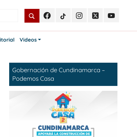
Facebook
TikTok
Instagram
Twitter
Youtube
Periodismo
Periodismo
Periodismo
Periodismo
Periodismo
Público
Público
Público
Público
Público
itorial
Videos
Gobernación de Cundinamarca –
Podemos Casa