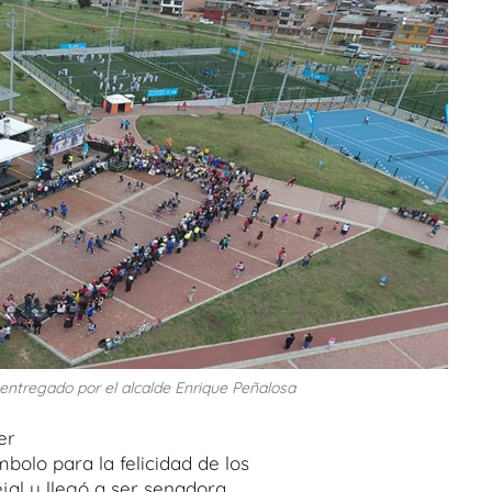
ntregado por el alcalde Enrique Peñalosa
er
bolo para la felicidad de los
jal y llegó a ser senadora.