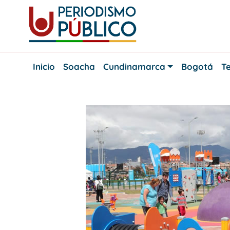
Skip
to
content
Noticias
Periodismo
y
Inicio
Soacha
Cundinamarca
Bogotá
Te
actualidad
Público
de
Soacha,
Bogotá
y
Cundinamarca