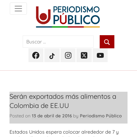
Skip
to
content
Noticias
Periodismo
y
actualidad
Público
de
Facebook
TikTok
Instagram
Twitter
Youtube
Soacha,
Periodismo
Periodismo
Periodismo
Periodismo
Periodismo
Bogotá
Público
Público
Público
Público
Público
y
Cundinamarca
Serán exportados más alimentos a
Colombia de EE.UU
Posted on
13 de abril de 2016
by
Periodismo Público
Estados Unidos espera colocar alrededor de 7 y