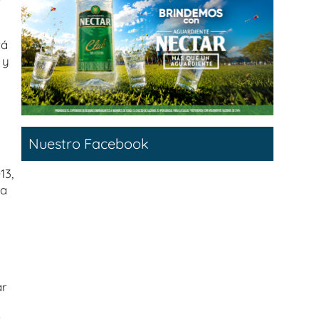
rá
 y
Nuestro Facebook
13,
za
ar