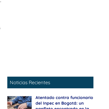
,
s
a
Noticias Recientes
Atentado contra funcionario
del Inpec en Bogotá: un
panfleto encontrado en la