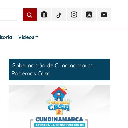
Facebook
TikTok
Instagram
Twitter
Youtube
Periodismo
Periodismo
Periodismo
Periodismo
Periodismo
Público
Público
Público
Público
Público
itorial
Videos
Gobernación de Cundinamarca –
Podemos Casa