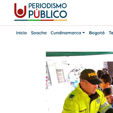
Skip
to
content
Noticias
Periodismo
y
Inicio
Soacha
Cundinamarca
Bogotá
Te
actualidad
Público
de
Soacha,
Bogotá
y
Cundinamarca