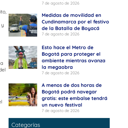
7 de agosto de 2026
to,
Medidas de movilidad en
Cundinamarca por el festivo
 y
de la Batalla de Boyacá
7 de agosto de 2026
Esto hace el Metro de
Bogotá para proteger el
ambiente mientras avanza
la
la megaobra
del
7 de agosto de 2026
A menos de dos horas de
Bogotá podrá navegar
gratis: este embalse tendrá
el
un nuevo festival
7 de agosto de 2026
Categorías