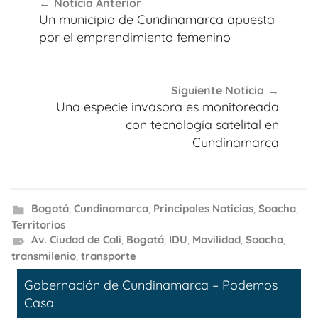
Noticia Anterior
de
Un municipio de Cundinamarca apuesta
entradas
por el emprendimiento femenino
Siguiente Noticia
Una especie invasora es monitoreada
con tecnología satelital en
Cundinamarca
Bogotá
,
Cundinamarca
,
Principales Noticias
,
Soacha
,
Territorios
Av. Ciudad de Cali
,
Bogotá
,
IDU
,
Movilidad
,
Soacha
,
transmilenio
,
transporte
Gobernación de Cundinamarca – Podemos
Casa