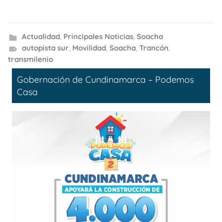
Actualidad
,
Principales Noticias
,
Soacha
autopista sur
,
Movilidad
,
Soacha
,
Trancón
,
transmilenio
Gobernación de Cundinamarca – Podemos
Casa