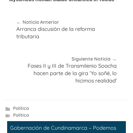
Navegación
Noticia Anterior
de
Arranca discusión de la reforma
entradas
tributaria
Siguiente Noticia
Fases II y III de Transmilenio Soacha
hacen parte de la gira ‘Yo soñé, lo
hicimos realidad’
Política
Política
Gobernación de Cundinamarca – Podemos