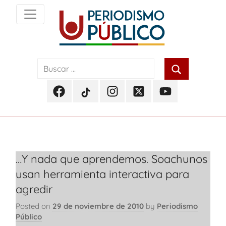
Skip
to
content
Noticias
Periodismo
y
actualidad
Público
de
Facebook
TikTok
Instagram
Twitter
Youtube
Soacha,
Periodismo
Periodismo
Periodismo
Periodismo
Periodismo
Bogotá
Público
Público
Público
Público
Público
y
Cundinamarca
…Y nada que aprendemos. Soachunos
usan herramienta interactiva para
agredir
Posted on
29 de noviembre de 2010
by
Periodismo
Público