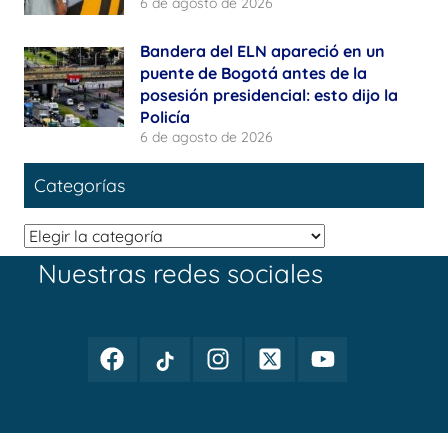
6 de agosto de 2026
Bandera del ELN apareció en un
puente de Bogotá antes de la
posesión presidencial: esto dijo la
Policía
6 de agosto de 2026
Categorías
Categorías
Nuestras redes sociales
Facebook
TikTok
Instagram
Twitter
Youtube
Periodismo
Periodismo
Periodismo
Periodismo
Periodismo
Público
Público
Público
Público
Público