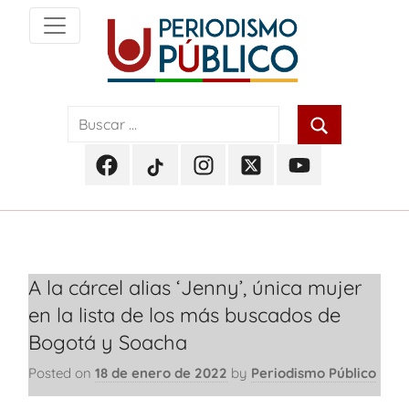
Skip
to
content
Noticias
Periodismo
y
actualidad
Público
de
Facebook
TikTok
Instagram
Twitter
Youtube
Soacha,
Periodismo
Periodismo
Periodismo
Periodismo
Periodismo
Bogotá
Público
Público
Público
Público
Público
y
Cundinamarca
A la cárcel alias ‘Jenny’, única mujer
en la lista de los más buscados de
Bogotá y Soacha
Posted on
18 de enero de 2022
by
Periodismo Público