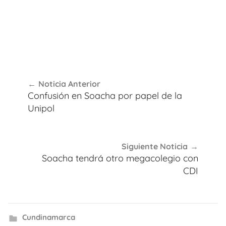
Navegación
Noticia Anterior
de
Confusión en Soacha por papel de la
entradas
Unipol
Siguiente Noticia
Soacha tendrá otro megacolegio con
CDI
Cundinamarca