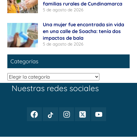
familias rurales de Cundinamarca
5 de agosto de 2026
Una mujer fue encontrada sin vida
en una calle de Soacha: tenía dos
impactos de bala
5 de agosto de 2026
Categorías
Categorías
Nuestras redes sociales
Facebook
TikTok
Instagram
Twitter
Youtube
Periodismo
Periodismo
Periodismo
Periodismo
Periodismo
Público
Público
Público
Público
Público