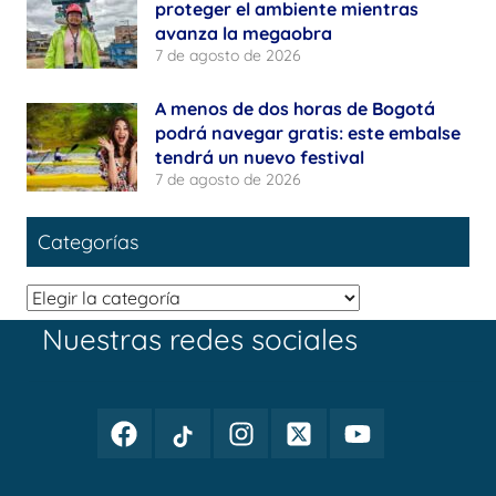
proteger el ambiente mientras
avanza la megaobra
7 de agosto de 2026
A menos de dos horas de Bogotá
podrá navegar gratis: este embalse
tendrá un nuevo festival
7 de agosto de 2026
Categorías
Categorías
Nuestras redes sociales
Facebook
TikTok
Instagram
Twitter
Youtube
Periodismo
Periodismo
Periodismo
Periodismo
Periodismo
Público
Público
Público
Público
Público