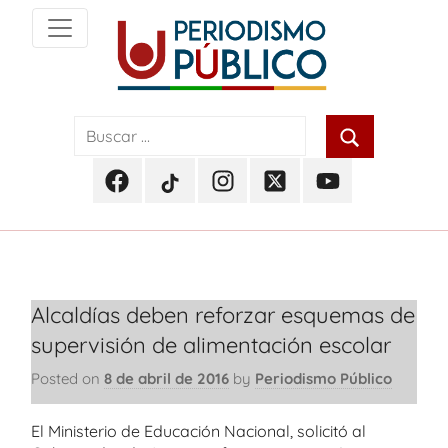
Skip
to
content
Noticias
Periodismo
y
actualidad
Público
de
Facebook
TikTok
Instagram
Twitter
Youtube
Soacha,
Periodismo
Periodismo
Periodismo
Periodismo
Periodismo
Bogotá
Público
Público
Público
Público
Público
y
Cundinamarca
Alcaldías deben reforzar esquemas de
supervisión de alimentación escolar
Posted on
8 de abril de 2016
by
Periodismo Público
El Ministerio de Educación Nacional, solicitó al