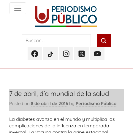
Skip
to
content
Noticias
Periodismo
y
actualidad
Público
de
Facebook
TikTok
Instagram
Twitter
Youtube
Soacha,
Periodismo
Periodismo
Periodismo
Periodismo
Periodismo
Bogotá
Público
Público
Público
Público
Público
y
Cundinamarca
7 de abril, día mundial de la salud
Posted on
8 de abril de 2016
by
Periodismo Público
La diabetes avanza en el mundo y multiplica las
complicaciones de la influenza en temporada
invernal. La vacuna contra la gripe estacional