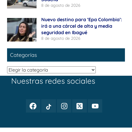
8 de agosto de 2026
Nuevo destino para ‘Epa Colombia’:
irá a una cárcel de alta y media
seguridad en Ibagué
8 de agosto de 2026
Categorías
Categorías
Nuestras redes sociales
Facebook
TikTok
Instagram
Twitter
Youtube
Periodismo
Periodismo
Periodismo
Periodismo
Periodismo
Público
Público
Público
Público
Público