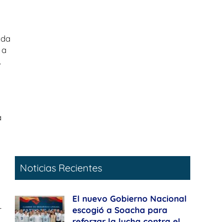
ada
 a
.
a
n
Noticias Recientes
El nuevo Gobierno Nacional
-
escogió a Soacha para
reforzar la lucha contra el