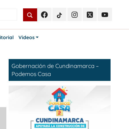
Facebook
TikTok
Instagram
Twitter
Youtube
Periodismo
Periodismo
Periodismo
Periodismo
Periodismo
Público
Público
Público
Público
Público
itorial
Videos
Gobernación de Cundinamarca –
Podemos Casa