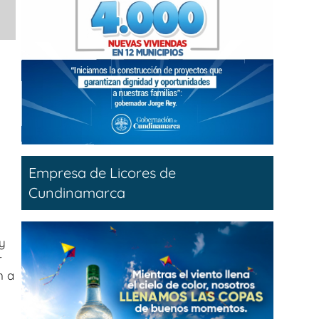
a
Empresa de Licores de
Cundinamarca
y
r
n a