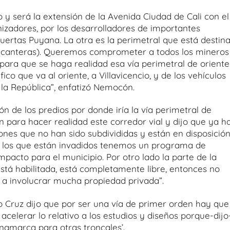
o y será la extensión de la Avenida Ciudad de Cali con el
anizadores, por los desarrolladores de importantes
ertas Puyana. La otra es la perimetral que está destin
s canteras). Queremos comprometer a todos los mineros
 para que se haga realidad esa vía perimetral de oriente
ico que va al oriente, a Villavicencio, y de los vehículos
 la República”, enfatizó Nemocón.
ión de los predios por donde iría la vía perimetral de
 para hacer realidad este corredor vial y dijo que ya h
nes que no han sido subdivididas y están en disposició
ra los que están invadidos tenemos un programa de
pacto para el municipio. Por otro lado la parte de la
está habilitada, está completamente libre, entonces no
 a involucrar mucha propiedad privada”.
o Cruz dijo que por ser una vía de primer orden hay que
celerar lo relativo a los estudios y diseños porque-dijo
amarca para otras troncales’.