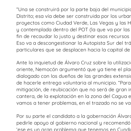
“Una se construirá por la parte baja del municipi
Distrito; esa vía debe ser construida por los urb
proyectos como Ciudad Verde, Las Vegas y las Hu
y contemplada dentro del POT (la que va por la
fin de recaudar lo justo y destinar esos recursos
Eso va a descongestionar la Autopista Sur del tráf
particulares que se desplacen hacia la capital de
Ante la inquietud de Álvaro Cruz sobre la utilizac
oriente, Nemocón argumentó que ya tiene el plan
dialogado con los dueños de las grandes extensio
de hacerle entrega voluntaria al municipio. “Pa
mitigación, de reubicación que no será de gran im
cantera, de la explotación en la zona del Cagua 
vamos a tener problemas, en el trazado no se va
Por su parte el candidato a la gobernación Álvar
pedirle apoyo al gobierno nacional y recomendó a
‘ese es un gran problema que tenemos en Cundin