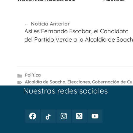
Navegación
Noticia Anterior
de
Así es Fernando Escobar, el Candidato
entradas
del Partido Verde a la Alcaldía de Soac
Política
Alcaldía de Soacha
,
Elecciones
,
Gobernación de C
Nuestras redes sociales
Facebook
TikTok
Instagram
Twitter
Youtube
Periodismo
Periodismo
Periodismo
Periodismo
Periodismo
Público
Público
Público
Público
Público