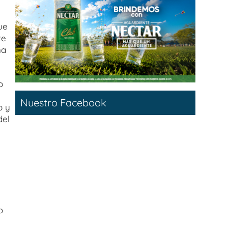
ue
te
na
o
Nuestro Facebook
o y
del
o