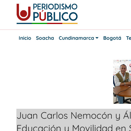
Skip
to
content
Noticias
Periodismo
y
Inicio
Soacha
Cundinamarca
Bogotá
Te
actualidad
Público
de
Soacha,
Bogotá
y
Cundinamarca
Juan Carlos Nemocón y Ál
Educación y Movilidad en