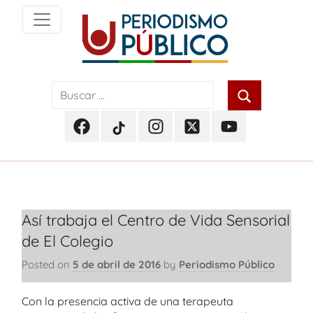
Skip
to
content
Noticias
Periodismo
y
actualidad
Público
de
Facebook
TikTok
Instagram
Twitter
Youtube
Soacha,
Periodismo
Periodismo
Periodismo
Periodismo
Periodismo
Bogotá
Público
Público
Público
Público
Público
y
Cundinamarca
Así trabaja el Centro de Vida Sensorial
de El Colegio
Posted on
5 de abril de 2016
by
Periodismo Público
Con la presencia activa de una terapeuta