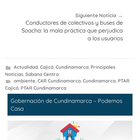
Siguiente Noticia
Conductores de colectivos y buses de
Soacha: la mala práctica que perjudica
a los usuarios
Actualidad
,
Cajicá
,
Cundinamarca
,
Principales
Noticias
,
Sabana Centro
ambiente
,
CAR Cundinamarca
,
Cundinamarca
,
PTAR
Cajicá
,
PTAR Cundinamarca
Gobernación de Cundinamarca – Podemos
Casa