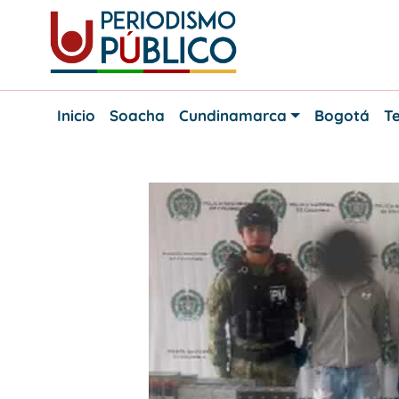
Skip
to
content
Noticias
Periodismo
y
Inicio
Soacha
Cundinamarca
Bogotá
Te
actualidad
Público
de
Soacha,
Bogotá
y
Cundinamarca