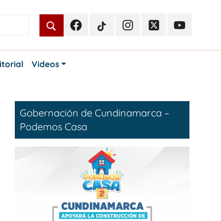
Facebook
TikTok
Instagram
Twitter
Youtube
Periodismo
Periodismo
Periodismo
Periodismo
Periodismo
Público
Público
Público
Público
Público
itorial
Videos
Gobernación de Cundinamarca –
Podemos Casa