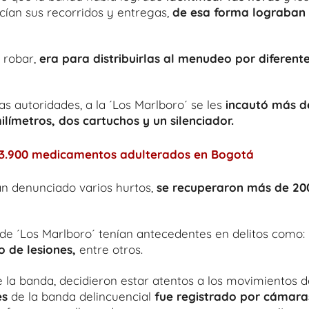
cían sus recorridos y entregas,
de esa forma lograban
 robar,
era para distribuirlas al menudeo por diferent
as autoridades, a la ´Los Marlboro´ se les
incautó más d
milímetros, dos cartuchos y un silenciador.
e 3.900 medicamentos adulterados en Bogotá
han denunciado varios hurtos,
se recuperaron más de 20
 de ´Los Marlboro´ tenían antecedentes en delitos como:
to de lesiones,
entre otros.
e la banda, decidieron estar atentos a los movimientos d
es
de la banda delincuencial
fue registrado por cámara