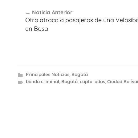
Navegación
Noticia Anterior
de
Otro atraco a pasajeros de una Velosib
entradas
en Bosa
Principales Noticias
,
Bogotá
banda criminal
,
Bogotá
,
capturados
,
Ciudad Bolíva