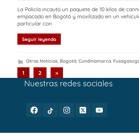
La Policía incautó un paquete de 10 kilos de cann
empacado en Bogotá y movilizado en un vehícul
particular con
Seguir leyendo
Otras Noticias
,
Bogotá
,
Cundinamarca
,
Fusagasug
Paginación
Next
1
2
»
Posts
Nuestras redes sociales
de
entradas
Facebook
TikTok
Instagram
Twitter
Youtube
Periodismo
Periodismo
Periodismo
Periodismo
Periodismo
Público
Público
Público
Público
Público