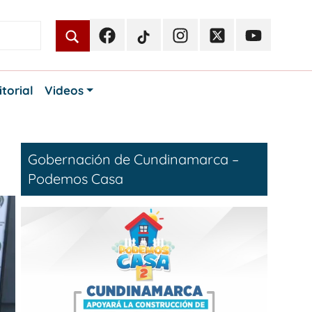
Facebook
TikTok
Instagram
Twitter
Youtube
Periodismo
Periodismo
Periodismo
Periodismo
Periodismo
Público
Público
Público
Público
Público
itorial
Videos
Gobernación de Cundinamarca –
Podemos Casa