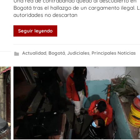
Una red de contrabando quedó al descubierto en
Bogotá tras el hallazgo de un cargamento ilegal. 
autoridades no descartan
Seguir leyendo
Actualidad
,
Bogotá
,
Judiciales
,
Principales Noticias