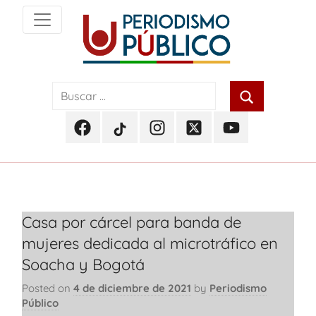
Skip
to
content
Noticias
Periodismo
y
actualidad
Público
de
Facebook
TikTok
Instagram
Twitter
Youtube
Soacha,
Periodismo
Periodismo
Periodismo
Periodismo
Periodismo
Bogotá
Público
Público
Público
Público
Público
y
Cundinamarca
Casa por cárcel para banda de
mujeres dedicada al microtráfico en
Soacha y Bogotá
Posted on
4 de diciembre de 2021
by
Periodismo
Público