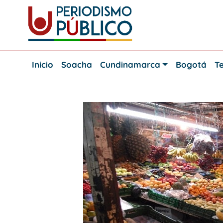
Skip
to
content
Noticias
Periodismo
y
Inicio
Soacha
Cundinamarca
Bogotá
Te
actualidad
Público
de
Soacha,
Bogotá
y
Cundinamarca