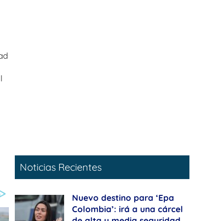
dad
l
Noticias Recientes
Nuevo destino para ‘Epa
Colombia’: irá a una cárcel
de alta y media seguridad