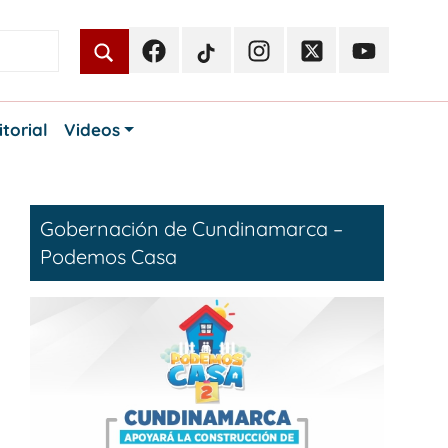
Facebook
TikTok
Instagram
Twitter
Youtube
Periodismo
Periodismo
Periodismo
Periodismo
Periodismo
Público
Público
Público
Público
Público
itorial
Videos
Gobernación de Cundinamarca –
Podemos Casa