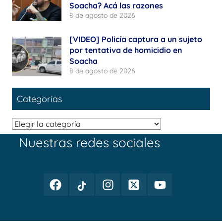
Soacha? Acá las razones
8 de agosto de 2026
[VIDEO] Policía captura a un sujeto
por tentativa de homicidio en
Soacha
8 de agosto de 2026
Categorías
Categorías
Nuestras redes sociales
Facebook
TikTok
Instagram
Twitter
Youtube
Periodismo
Periodismo
Periodismo
Periodismo
Periodismo
Público
Público
Público
Público
Público