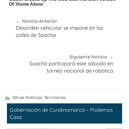
Navegación
Noticia Anterior
de
Desorden vehicular se impone en las
entradas
calles de Soacha
Siguiente Noticia
Soacha participará este sábado en
torneo nacional de robótica
Otras Noticias
,
Territorios
Gobernación de Cundinamarca – Podemos
Casa