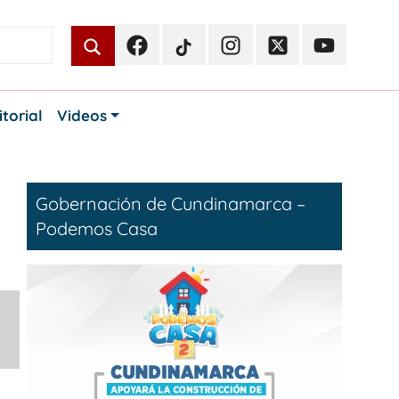
Facebook
TikTok
Instagram
Twitter
Youtube
Periodismo
Periodismo
Periodismo
Periodismo
Periodismo
Público
Público
Público
Público
Público
itorial
Videos
Gobernación de Cundinamarca –
Podemos Casa
e