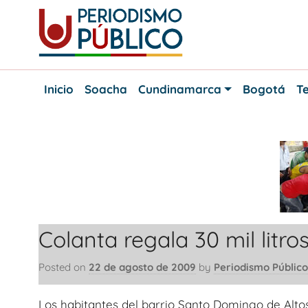
Skip
to
content
Noticias
Periodismo
y
Inicio
Soacha
Cundinamarca
Bogotá
Te
actualidad
Público
de
Soacha,
Bogotá
y
Cundinamarca
Colanta regala 30 mil litr
Posted on
22 de agosto de 2009
by
Periodismo Público
Los habitantes del barrio Santo Domingo de Alto