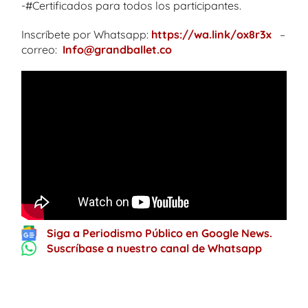
-#Certificados para todos los participantes.
Inscríbete por Whatsapp:
https://wa.link/ox8r3x
–
correo:
Info@grandballet.co
Siga a Periodismo Público en Google News.
Suscríbase a nuestro canal de Whatsapp
One thought on “
Colegios y
organizaciones de Soacha y el país