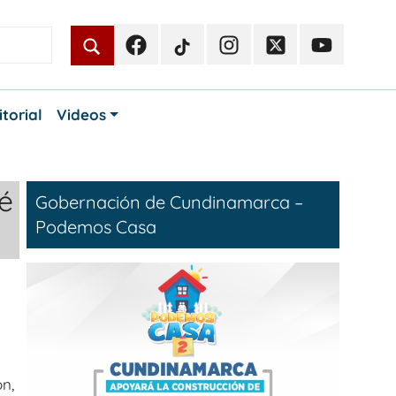
Facebook
TikTok
Instagram
Twitter
Youtube
Periodismo
Periodismo
Periodismo
Periodismo
Periodismo
Público
Público
Público
Público
Público
itorial
Videos
é
Gobernación de Cundinamarca –
Podemos Casa
n,