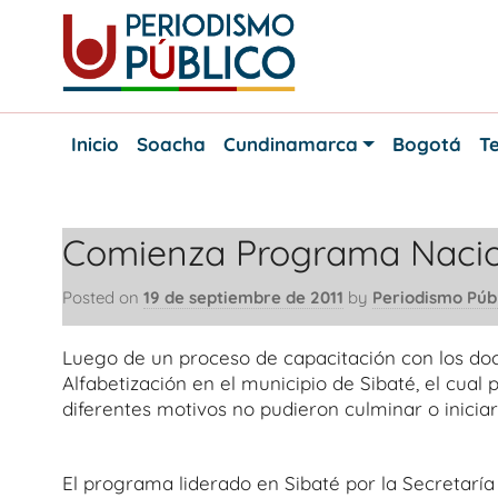
Skip
to
content
Noticias
Periodismo
y
Inicio
Soacha
Cundinamarca
Bogotá
Te
actualidad
Público
de
Soacha,
Bogotá
Comienza Programa Nacion
y
Cundinamarca
Posted on
19 de septiembre de 2011
by
Periodismo Púb
Luego de un proceso de capacitación con los doc
Alfabetización en el municipio de Sibaté, el cual
diferentes motivos no pudieron culminar o inicia
El programa liderado en Sibaté por la Secretaría 