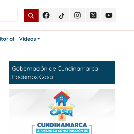
Facebook
TikTok
Instagram
Twitter
Youtube
Periodismo
Periodismo
Periodismo
Periodismo
Periodismo
Público
Público
Público
Público
Público
itorial
Videos
Gobernación de Cundinamarca –
Podemos Casa