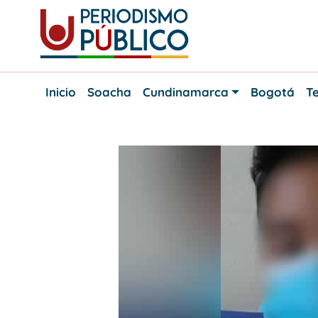
Skip
to
content
Noticias
Periodismo
y
Inicio
Soacha
Cundinamarca
Bogotá
Te
actualidad
Público
de
Soacha,
Bogotá
y
Cundinamarca