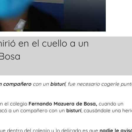
irió en el cuello a un
 Bosa
 un compañero
con un
bisturí
, fue necesario cogerle punt
en el colegio
Fernando Mazuera de Bosa,
cuando un
atacó a un compañero con un
bisturí
, causándole una her
e dentro del colegio y lo delicado es que
nadie le avis