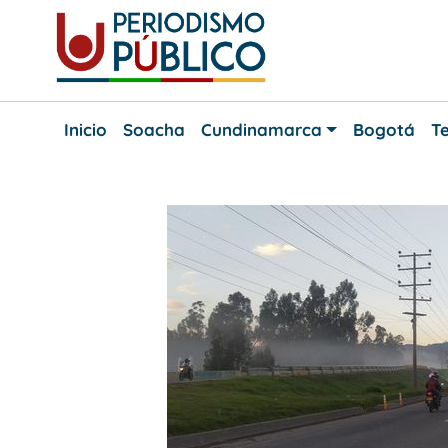
Skip
to
content
Noticias
Periodismo
y
Inicio
Soacha
Cundinamarca
Bogotá
Te
actualidad
Público
de
Soacha,
Bogotá
y
Cundinamarca