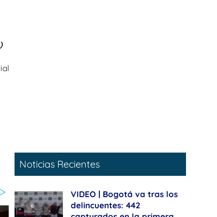
)
ial
Noticias Recientes
VIDEO | Bogotá va tras los
delincuentes: 442
capturados en la primera