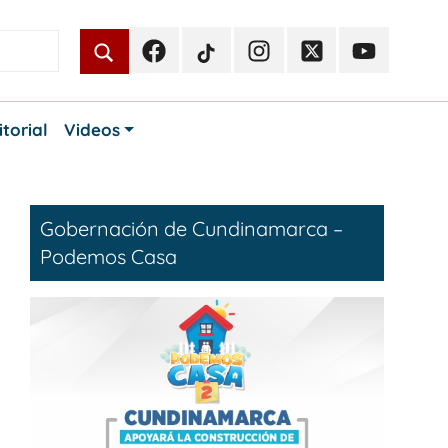
Facebook
TikTok
Instagram
Twitter
Youtube
Periodismo
Periodismo
Periodismo
Periodismo
Periodismo
Público
Público
Público
Público
Público
itorial
Videos
Gobernación de Cundinamarca –
Podemos Casa