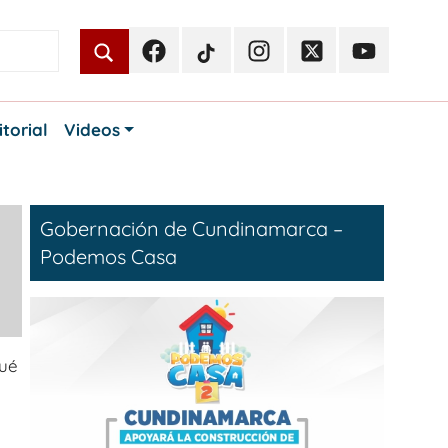
Facebook
TikTok
Instagram
Twitter
Youtube
Periodismo
Periodismo
Periodismo
Periodismo
Periodismo
Público
Público
Público
Público
Público
itorial
Videos
Gobernación de Cundinamarca –
Podemos Casa
qué