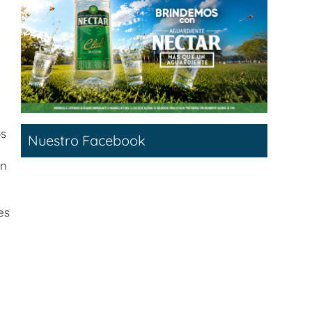
os
Nuestro Facebook
ón
es