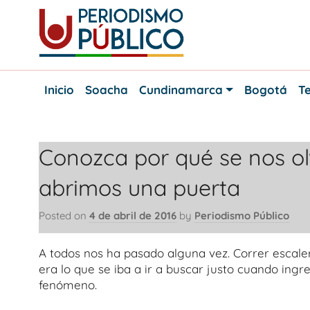
Skip
to
content
Noticias
Periodismo
y
Inicio
Soacha
Cundinamarca
Bogotá
Te
actualidad
Público
de
Soacha,
Bogotá
Conozca por qué se nos ol
y
Cundinamarca
abrimos una puerta
Posted on
4 de abril de 2016
by
Periodismo Público
A todos nos ha pasado alguna vez. Correr escalera
era lo que se iba a ir a buscar justo cuando ingr
fenómeno.