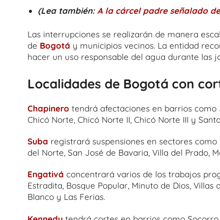
(Lea también:
A la cárcel padre señalado de
Las interrupciones se realizarán de manera esc
de
Bogotá
y municipios vecinos. La entidad rec
hacer un uso responsable del agua durante las j
Localidades de Bogotá con co
Chapinero
tendrá afectaciones en barrios como J
Chicó Norte, Chicó Norte II, Chicó Norte III y Sant
Suba
registrará suspensiones en sectores como Lis
del Norte, San José de Bavaria, Villa del Prado, 
Engativá
concentrará varios de los trabajos pro
Estradita, Bosque Popular, Minuto de Dios, Villas
Blanco y Las Ferias.
Kennedy
tendrá cortes en barrios como Socorro, 