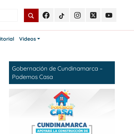
Facebook
TikTok
Instagram
Twitter
Youtube
Periodismo
Periodismo
Periodismo
Periodismo
Periodismo
Público
Público
Público
Público
Público
itorial
Videos
Gobernación de Cundinamarca –
Podemos Casa