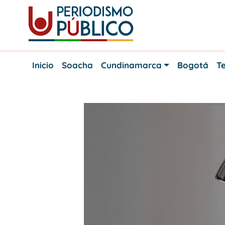
Skip
to
content
Noticias
Periodismo
y
Inicio
Soacha
Cundinamarca
Bogotá
Te
actualidad
Público
de
Soacha,
Bogotá
y
Cundinamarca