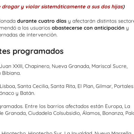
 drogar y violar sistemáticamente a sus dos hijas
)
alonada
durante cuatro días
y afectarán distintos sector
omendó a los usuarios
abastecerse con anticipación
y
ornadas de intervención.
rtes programados
uan XXIII, Chapinero, Nueva Granada, Mariscal Sucre,
a Bibiana.
boa, Santa Cecilia, Santa Rita, El Plan, Gilmar, Portales
Mónaco y Batán.
gramados. Entre los barrios afectados están Europa, La
 de Granada, Ciudadela Colsubsidio, Álamos, Bonanza, Pal
Hipotecho, Hipotecho Sur, La Igualdad, Nueva Marsella,