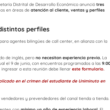
cretaría Distrital de Desarrollo Económico anunció
tres
gos en áreas de
atención al cliente, ventas y perfiles
stintos perfiles
para agentes bilingües de call center, en alianza con la
do de inglés, pero
no necesitan experiencia previa.
La
ual el 9 de junio, con encuentros programados a las
9:00
 ingresar a esta reunión debe llenar
este formulario.
licado en el crimen del estudiante de Uniminuto en
a vendedores y prevendedores del canal tienda a tienda.
uenten con
mínimo un año de experiencia laboral
. El