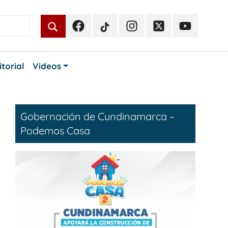
Facebook
TikTok
Instagram
Twitter
Youtube
Periodismo
Periodismo
Periodismo
Periodismo
Periodismo
Público
Público
Público
Público
Público
itorial
Videos
Gobernación de Cundinamarca –
Podemos Casa