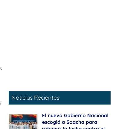
s
Noticias Recientes
e
El nuevo Gobierno Nacional
escogió a Soacha para
reforzar la lucha contra el