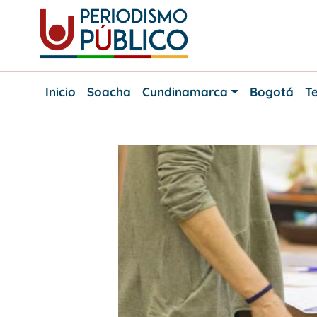
Skip
to
content
Noticias
Periodismo
y
Inicio
Soacha
Cundinamarca
Bogotá
Te
actualidad
Público
de
Soacha,
Bogotá
y
Cundinamarca