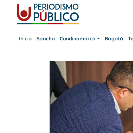
Skip
to
content
Noticias
Periodismo
y
Inicio
Soacha
Cundinamarca
Bogotá
Te
actualidad
Público
de
Soacha,
Bogotá
y
Cundinamarca