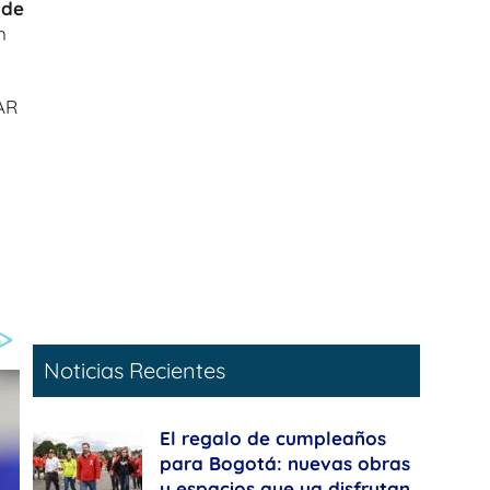
 de
n
AR
Noticias Recientes
El regalo de cumpleaños
para Bogotá: nuevas obras
y espacios que ya disfrutan