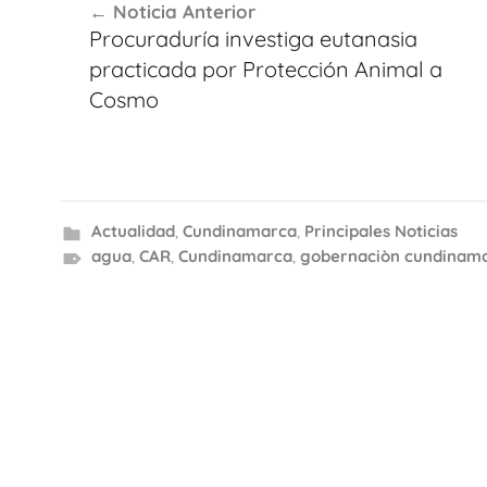
Noticia Anterior
de
Procuraduría investiga eutanasia
entradas
practicada por Protección Animal a
Cosmo
Actualidad
,
Cundinamarca
,
Principales Noticias
agua
,
CAR
,
Cundinamarca
,
gobernaciòn cundinam