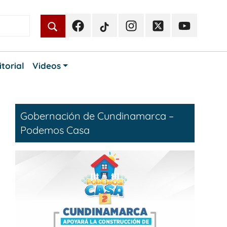
Facebook
TikTok
Instagram
Twitter
Youtube
Periodismo
Periodismo
Periodismo
Periodismo
Periodismo
Público
Público
Público
Público
Público
itorial
Videos
Gobernación de Cundinamarca –
Podemos Casa