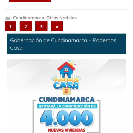
Cundinamarca
,
Otras Noticias
Paginación
Next
1
2
3
»
Posts
de
Gobernación de Cundinamarca – Podemos
entradas
Casa