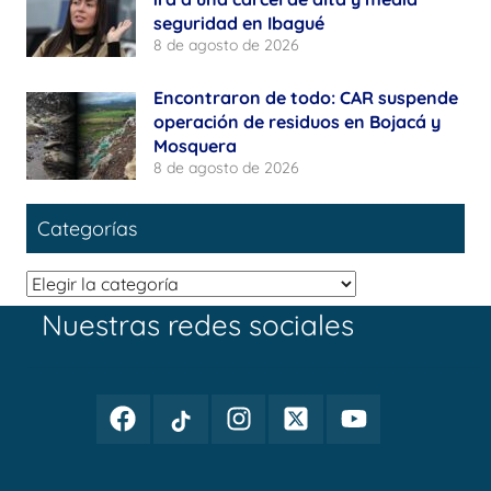
seguridad en Ibagué
8 de agosto de 2026
Encontraron de todo: CAR suspende
operación de residuos en Bojacá y
Mosquera
8 de agosto de 2026
Categorías
Categorías
Nuestras redes sociales
Facebook
TikTok
Instagram
Twitter
Youtube
Periodismo
Periodismo
Periodismo
Periodismo
Periodismo
Público
Público
Público
Público
Público