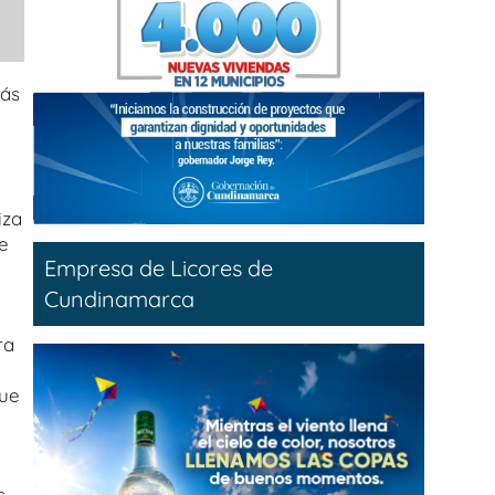
más
iza
e
Empresa de Licores de
Cundinamarca
ra
que
s