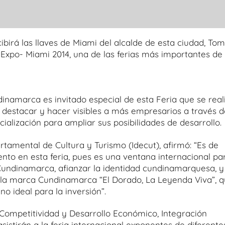
birá las llaves de Miami del alcalde de esta ciudad, To
Expo- Miami 2014, una de las ferias más importantes de
ndinamarca es invitado especial de esta Feria que se real
destacar y hacer visibles a más empresarios a través d
lización para ampliar sus posibilidades de desarrollo.
tamental de Cultura y Turismo (Idecut), afirmó: “Es de
nto en esta feria, pues es una ventana internacional pa
e Cundinamarca, afianzar la identidad cundinamarquesa, y
la marca Cundinamarca “El Dorado, La Leyenda Viva”, 
 ideal para la inversión”.
 Competitividad y Desarrollo Económico, Integración
istirán a la feria internacional exponentes de diferente