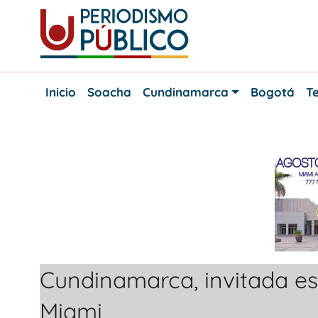
Skip
to
content
Noticias
Periodismo
y
Inicio
Soacha
Cundinamarca
Bogotá
Te
actualidad
Público
de
Soacha,
Bogotá
y
Cundinamarca
Cundinamarca, invitada esp
Miami