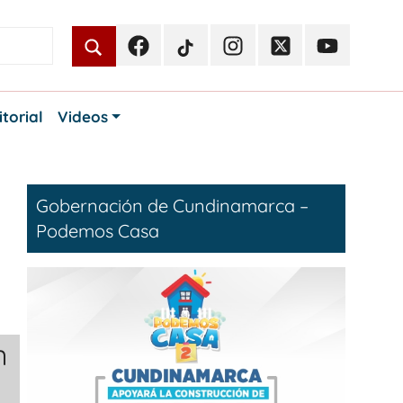
Facebook
TikTok
Instagram
Twitter
Youtube
Periodismo
Periodismo
Periodismo
Periodismo
Periodismo
Público
Público
Público
Público
Público
itorial
Videos
Gobernación de Cundinamarca –
Podemos Casa
n