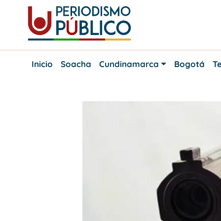
Skip
to
content
Noticias
Periodismo
y
Inicio
Soacha
Cundinamarca
Bogotá
Te
actualidad
Público
de
Soacha,
Bogotá
y
Cundinamarca