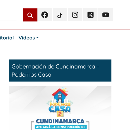
Facebook
TikTok
Instagram
Twitter
Youtube
Periodismo
Periodismo
Periodismo
Periodismo
Periodismo
Público
Público
Público
Público
Público
itorial
Videos
Gobernación de Cundinamarca –
Podemos Casa