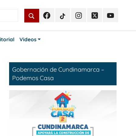
Facebook
TikTok
Instagram
Twitter
Youtube
Periodismo
Periodismo
Periodismo
Periodismo
Periodismo
Público
Público
Público
Público
Público
itorial
Videos
Gobernación de Cundinamarca –
Podemos Casa