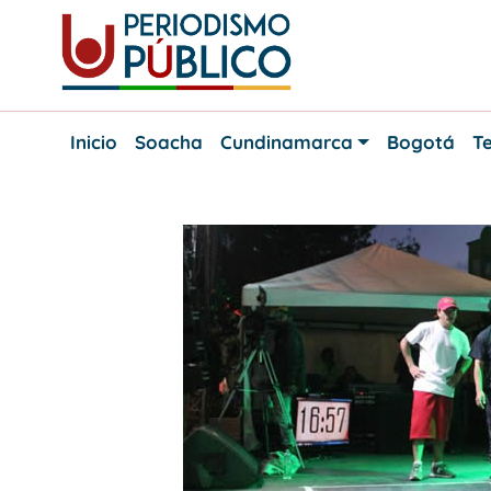
Skip
to
content
Noticias
Periodismo
y
Inicio
Soacha
Cundinamarca
Bogotá
Te
actualidad
Público
de
Soacha,
Bogotá
y
Cundinamarca