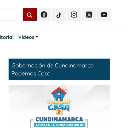
Facebook
TikTok
Instagram
Twitter
Youtube
Periodismo
Periodismo
Periodismo
Periodismo
Periodismo
Público
Público
Público
Público
Público
itorial
Videos
Gobernación de Cundinamarca –
Podemos Casa