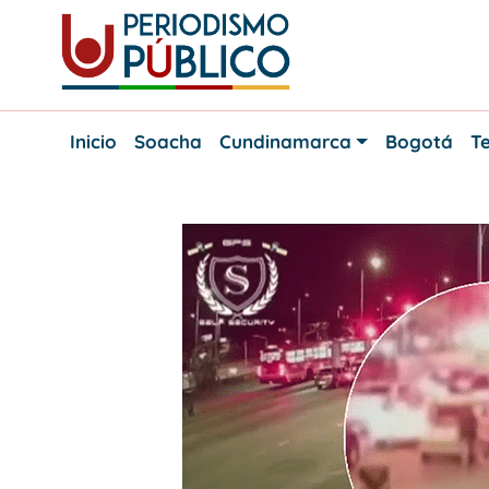
Skip
to
content
Noticias
Periodismo
y
Inicio
Soacha
Cundinamarca
Bogotá
Te
actualidad
Público
de
Soacha,
Bogotá
y
Cundinamarca