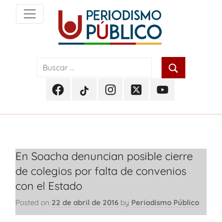
Skip
to
content
Noticias
Periodismo
y
actualidad
Público
de
Facebook
TikTok
Instagram
Twitter
Youtube
Soacha,
Periodismo
Periodismo
Periodismo
Periodismo
Periodismo
Bogotá
Público
Público
Público
Público
Público
y
Cundinamarca
En Soacha denuncian posible cierre
de colegios por falta de convenios
con el Estado
Posted on
22 de abril de 2016
by
Periodismo Público